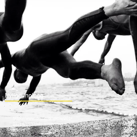
Nylige innlegg
http://www.dn.no/dnaktiv/2014/
07/14/1532/slo-arrangorens-
rekord