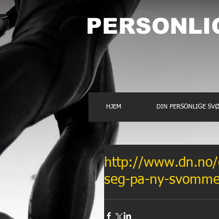
PERSONLI
HJEM
DIN PERSONLIGE S
http://www.dn.no/
seg-pa-ny-svomme