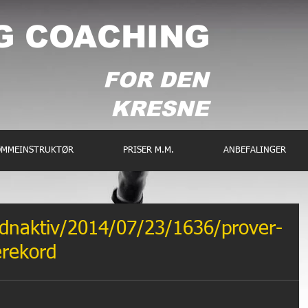
G COACHING
FOR DEN
KRESNE
VØMMEINSTRUKTØR
PRISER M.M.
ANBEFALINGER
dnaktiv/2014/07/23/1636/prover-
rekord