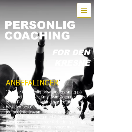
PERSONLIG
COACHING
FOR DEN
KRESNE
ANBEFALINGER
"Jeg har fått jevnlig privatundervisning på
svømmeteknikk av Knut Ivan siden desember
2017. På de få månedene har jeg utvilsomt
hatt den beste utviklingen på teknikk siden
jeg begynte å svømme for 7 år siden. Knut
Ivan har hjulpet meg med å forstå små
detaljer som har gitt stor forbedring på linja,
balansen min i vannet og jevnere mer