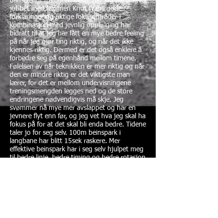
uanstrengt framdrift. Dette har jeg naturligvis
jobbet med før, men Knut Ivans gode
forklaringer og riktige fokusområder i
kombinasjon med jevnlig oppfølging har
bidratt til at jeg har fått en mye bedre feeling
på når jeg gjør ting riktig, og når det ikke
kjennes riktig. Dermed er det også enklere å
forbedre seg på egenhånd mellom timene.
Følelsen av når teknikken er mer riktig og når
den er mindre riktig er det viktigste man
lærer, for det er mellom undervisningene
treningsmengden legges ned og de store
endringene nødvendigvis må skje. Jeg
svømmer nå mye mer avslappet og har en
jevnere flyt enn før, og jeg vet hva jeg skal ha
fokus på for at det skal bli enda bedre. Tidene
taler jo for seg selv. 100m beinspark i
langbane har blitt 15sek raskere. Mer
effektive beinspark har i seg selv hjulpet meg
til bedre linje, bedre timing og bedre rotasjon
når jeg svømmer vanlig.
Oppvarmingstempoet mitt i langbane har
blitt ca 5sek raskere samtidig som jeg
svømmer mer avslappet når jeg svømmer
rolig. 100m tidene mine i langbane under
intervaller er 3-4sek raskere enn tidligere. Jeg
har ikke vært under 50min på 3800m i